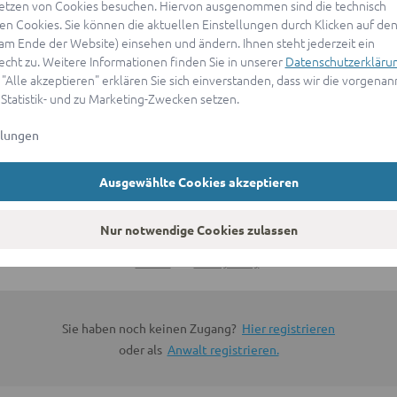
etzen von Cookies besuchen. Hiervon ausgenommen sind die technisch
n Cookies. Sie können die aktuellen Einstellungen durch Klicken auf den
ANMELDEN
(am Ende der Website) einsehen und ändern. Ihnen steht jederzeit ein
echt zu. Weitere Informationen finden Sie in unserer
Datenschutzerkläru
 "Alle akzeptieren" erklären Sie sich einverstanden, dass wir die vorgena
oder
 Statistik- und zu Marketing-Zwecken setzen.
llungen
Mit Apple anmelden
Ausgewählte Cookies akzeptieren
Sign in with Google
Nur notwendige Cookies zulassen
By continuing, you are indicating that you accept our
Terms of
Service
and
Privacy Policy
.
Sie haben noch keinen Zugang?
Hier registrieren
oder als
Anwalt registrieren.