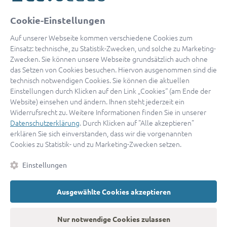
oder
Cookie-Einstellungen
Mit Apple anmelden
Auf unserer Webseite kommen verschiedene Cookies zum
Einsatz: technische, zu Statistik-Zwecken, und solche zu Marketing-
Zwecken. Sie können unsere Webseite grundsätzlich auch ohne
das Setzen von Cookies besuchen. Hiervon ausgenommen sind die
Sign in with Google
technisch notwendigen Cookies. Sie können die aktuellen
Einstellungen durch Klicken auf den Link „Cookies“ (am Ende der
By continuing, you are indicating that you accept our
Terms of
Website) einsehen und ändern. Ihnen steht jederzeit ein
Service
and
Privacy Policy
.
Widerrufsrecht zu. Weitere Informationen finden Sie in unserer
Datenschutzerklärung
. Durch Klicken auf "Alle akzeptieren"
erklären Sie sich einverstanden, dass wir die vorgenannten
Sie haben noch keinen Zugang?
Hier registrieren
Cookies zu Statistik- und zu Marketing-Zwecken setzen.
oder als
Anwalt registrieren.
Einstellungen
AGB
|
Impressum
|
Datenschutz
|
Kontakt
|
Cookies
Ausgewählte Cookies akzeptieren
© 2026 advocado
➝
Zurück zur Startseite
Nur notwendige Cookies zulassen