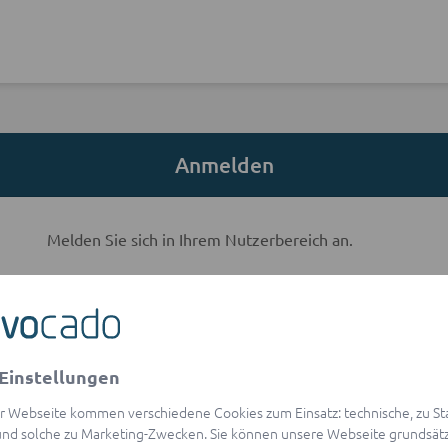
Anmelden
Melden Sie sich in Ihrem Nutzerbereich an.
E-Mail-Adresse
Einstellungen
visibility
Passwort
r Webseite kommen verschiedene Cookies zum Einsatz: technische, zu Stat
Passwort vergessen?
nd solche zu Marketing-Zwecken. Sie können unsere Webseite grundsätz