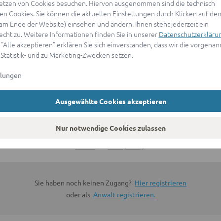
etzen von Cookies besuchen. Hiervon ausgenommen sind die technisch
n Cookies. Sie können die aktuellen Einstellungen durch Klicken auf den
ANMELDEN
(am Ende der Website) einsehen und ändern. Ihnen steht jederzeit ein
echt zu. Weitere Informationen finden Sie in unserer
Datenschutzerkläru
 "Alle akzeptieren" erklären Sie sich einverstanden, dass wir die vorgena
oder
 Statistik- und zu Marketing-Zwecken setzen.
llungen
Mit Apple anmelden
Ausgewählte Cookies akzeptieren
Sign in with Google
Nur notwendige Cookies zulassen
By continuing, you are indicating that you accept our
Terms of
Service
and
Privacy Policy
.
Sie haben noch keinen Zugang?
Hier registrieren
oder als
Anwalt registrieren.